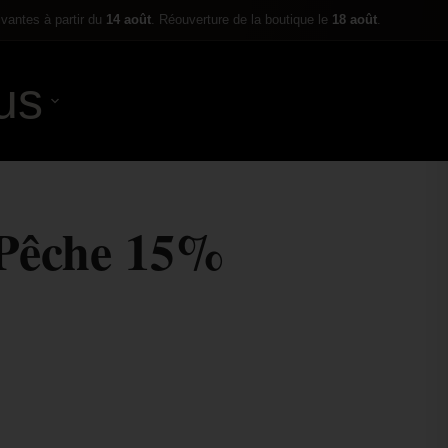
ivantes à partir du
14 août
. Réouverture de la boutique le
18 août
.
us
0,00
€
Pêche 15%