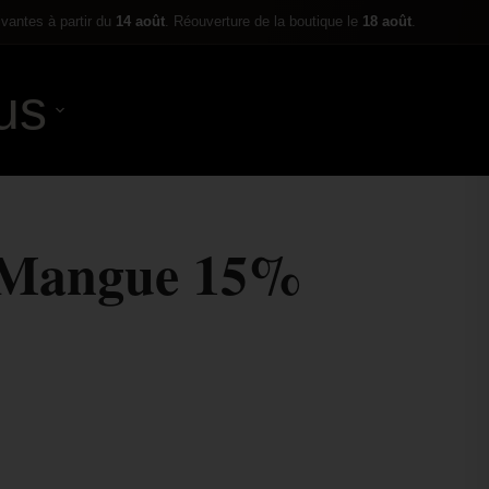
ivantes à partir du
14 août
. Réouverture de la boutique le
18 août
.
us
0,00
€
 Mangue 15%