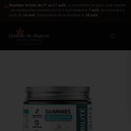
er
Boutique fermée du 1
au 17 août.
La commande en ligne reste ouverte
: les commandes passées d'ici le 6 août partent le
7 août
, les suivantes à
partir du
14 août
. Réouverture de la boutique le
18 août
.