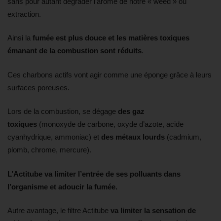
sans pour autant dégrader l’arôme de notre « weed » ou
extraction.
Ainsi la
fumée est plus douce et les matières toxiques
émanant de la combustion sont réduits
.
Ces charbons actifs vont agir comme une éponge grâce à leurs
surfaces poreuses.
Lors de la combustion, se dégage
des gaz
toxiques
(monoxyde de carbone, oxyde d’azote, acide
cyanhydrique, ammoniac) et
des métaux lourds
(cadmium,
plomb, chrome, mercure).
L’Actitube va limiter l’entrée de ses polluants dans
l’organisme et adoucir la fumée.
Autre avantage, le filtre Actitube
va limiter la sensation de