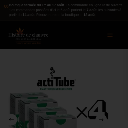
er
Boutique fermée du 1
au 17 août.
La commande en ligne reste ouverte
: les commandes passées d'ici le 6 août partent le
7 août
, les suivantes à
partir du
14 août
. Réouverture de la boutique le
18 août
.