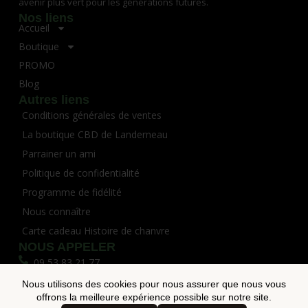
avenir plus vert pour les générations futures.
Nos liens
Accueil
Boutique
PROMO
Blog
Autres liens
Conditions générales de ventes
La boutique CBD de Landerneau
Parrainer un ami
Politique de confidentialité
Programme de fidélité
Nous connaître
Carte cadeau Histoire de chanvre
NOUS APPELER
09 53 83 21 77
Nous utilisons des cookies pour nous assurer que nous vous
CBD à Brest
offrons la meilleure expérience possible sur notre site.