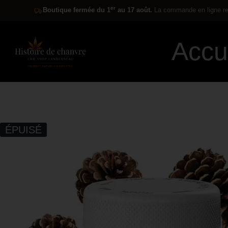
er
Boutique fermée du 1
au 17 août.
La commande en ligne res
Accu
ÉPUISÉ