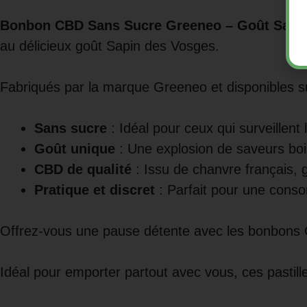
Bonbon CBD Sans Sucre Greeneo – Goût Sapi
au délicieux goût Sapin des Vosges.
Fabriqués par la marque Greeneo et disponibles 
Sans sucre
: Idéal pour ceux qui surveillen
Goût unique
: Une explosion de saveurs bois
CBD de qualité
: Issu de chanvre français, 
Pratique et discret
: Parfait pour une conso
Offrez-vous une pause détente avec les bonbons C
Idéal pour emporter partout avec vous, ces pastil