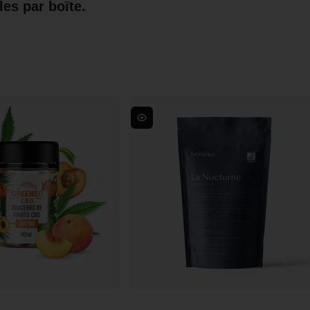
es par boïte.
s