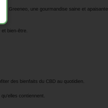
cre Greeneo, une gourmandise saine et apaisante
r et bien-être.
ter des bienfaits du CBD au quotidien.
qu’elles contiennent.