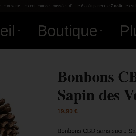
te ouverte : les commandes passées d'ici le 6 août partent le
7 août
, les su
eil
Boutique
Pl
Bonbons CB
Sapin des V
19,90
€
Bonbons CBD sans sucre Sa