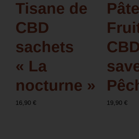
Tisane de
Pâte
CBD
Frui
sachets
CBD
« La
sav
nocturne »
Pêc
16,90
€
19,90
€