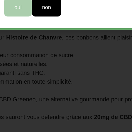
oui
non
n des Vosges
Découvrez les bonbons CBD sans su
sur
Histoire de Chanvre
, ces bonbons allient plaisi
t leur consommation de sucre.
ées et naturelles.
garanti sans THC.
mmation en toute simplicité.
BD Greeneo, une alternative gourmande pour profi
les sauront vous détendre grâce aux
20mg de CBD