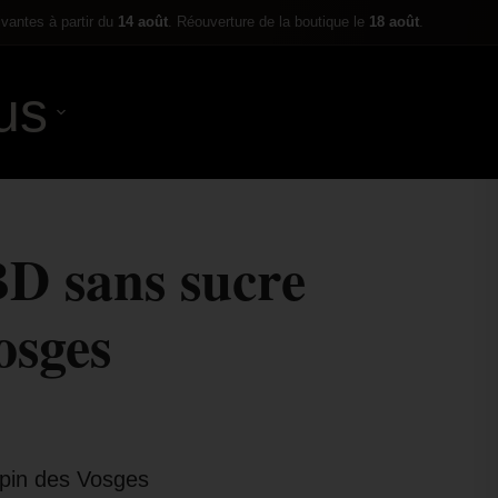
ivantes à partir du
14 août
. Réouverture de la boutique le
18 août
.
us
0,00
€
D sans sucre
osges
pin des Vosges