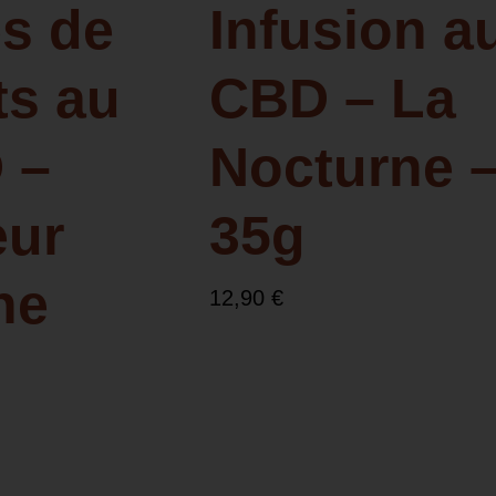
s de
Infusion a
ts au
CBD – La
 –
Nocturne 
eur
35g
he
12,90
€