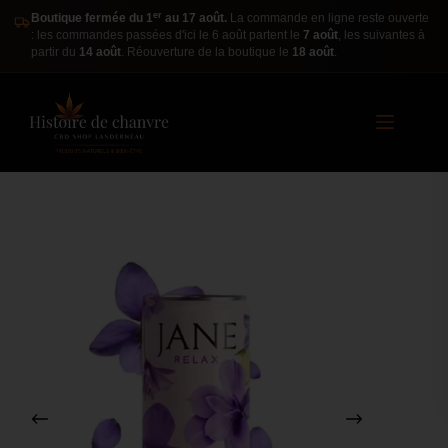
er
Boutique fermée du 1
au 17 août.
La commande en ligne reste ouverte
: les commandes passées d'ici le 6 août partent le
7 août
, les suivantes à
partir du
14 août
. Réouverture de la boutique le
18 août
.