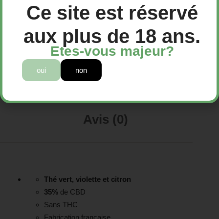
Ce site est réservé
Jane
Marque :
aux plus de 18 ans.
Etes-vous majeur?
Description
oui
non
Avis (0)
Thé vert, violette et citron
35%
de CBD
Sans THC
Fabrication française