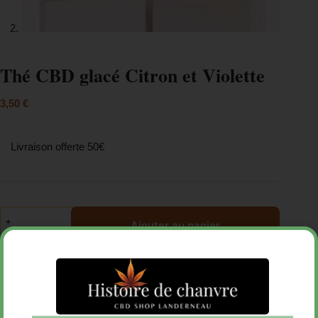
Thé CBD glacé Citron et Violette
3,50
€
Livraison offerte 50€
Ajouter au panier
ALIMENTS
Boissons
Catégories :
,