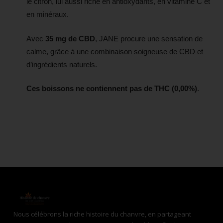
le citron, lui aussi riche en antioxydants, en vitamine C et
en minéraux.
Avec
35 mg de CBD
, JANE procure une sensation de
calme, grâce à une combinaison soigneuse de CBD et
d’ingrédients naturels.
Ces boissons ne contiennent pas de THC (0,00%)
.
Nous célébrons la riche histoire du chanvre, en partageant