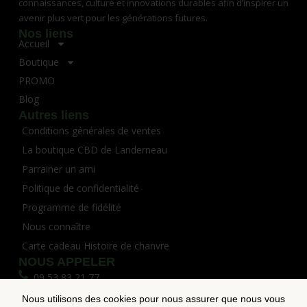
connaissances, culture et innovations durables afin d’inspirer un
avenir plus vert pour les générations futures.
Nos liens
Accueil
Boutique
PROMO
Blog
Autres liens
Conditions générales de ventes
La boutique CBD de Landerneau
Parrainer un ami
Politique de confidentialité
Programme de fidélité
Nous connaître
Carte cadeau Histoire de chanvre
NOUS APPELER
09 53 83 21 77
Nous utilisons des cookies pour nous assurer que nous vous