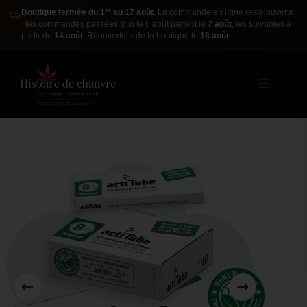
er
Boutique fermée du 1
au 17 août.
La commande en ligne reste ouverte
: les commandes passées d'ici le 6 août partent le
7 août
, les suivantes à
partir du
14 août
. Réouverture de la boutique le
18 août
.