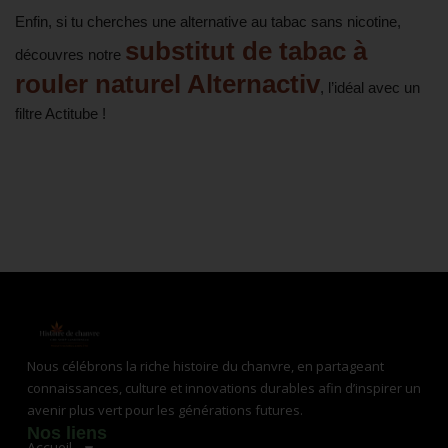
Enfin, si tu cherches une alternative au tabac sans nicotine,
substitut de tabac à
découvres notre
rouler naturel Alternactiv
, l’idéal avec un
filtre Actitube !
Nous célébrons la riche histoire du chanvre, en partageant
connaissances, culture et innovations durables afin d’inspirer un
avenir plus vert pour les générations futures.
Nos liens
Accueil