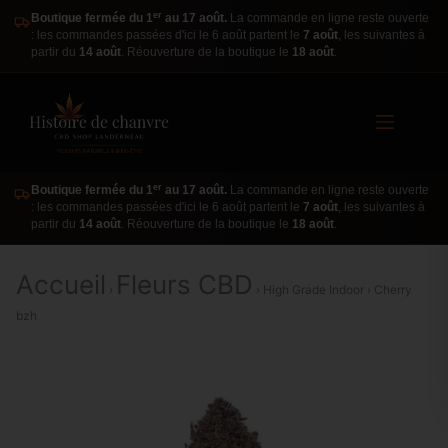
er
Boutique fermée du 1
au 17 août.
La commande en ligne reste ouverte
: les commandes passées d'ici le 6 août partent le
7 août
, les suivantes à
partir du
14 août
. Réouverture de la boutique le
18 août
.
er
Boutique fermée du 1
au 17 août.
La commande en ligne reste ouverte
: les commandes passées d'ici le 6 août partent le
7 août
, les suivantes à
partir du
14 août
. Réouverture de la boutique le
18 août
.
Accueil
Fleurs CBD
›
› High Grade Indoor › Cherry
bzh