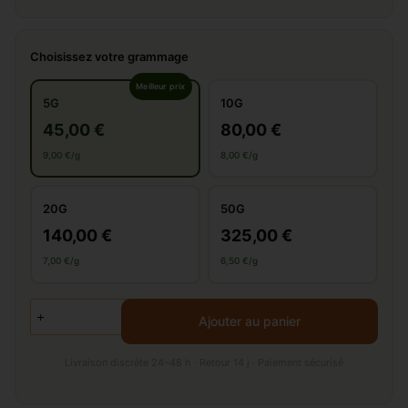
Choisissez votre grammage
Meilleur prix
5G
10G
45,00 €
80,00 €
9,00 €/g
8,00 €/g
20G
50G
140,00 €
325,00 €
7,00 €/g
6,50 €/g
Ajouter au panier
Livraison discrète 24–48 h · Retour 14 j · Paiement sécurisé