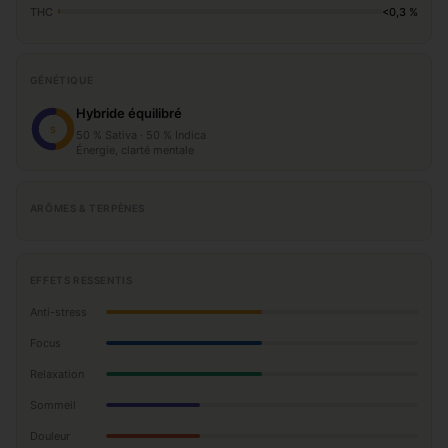
THC
<0,3 %
GÉNÉTIQUE
Hybride équilibré
S
50 % Sativa · 50 % Indica
Énergie, clarté mentale
ARÔMES & TERPÈNES
EFFETS RESSENTIS
Anti-stress
Focus
Relaxation
Sommeil
Douleur