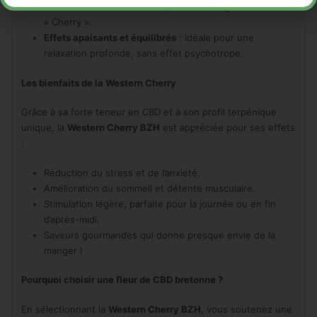
reflets violets et vert foncé, véritables signature de la
« Cherry ».
Effets apaisants et équilibrés
: idéale pour une
relaxation profonde, sans effet psychotrope.
Les bienfaits de la Western Cherry
Grâce à sa forte teneur en CBD et à son profil terpénique
unique, la
Western Cherry BZH
est appréciée pour ses effets
:
Réduction du stress et de l’anxiété.
Amélioration du sommeil et détente musculaire.
Stimulation légère, parfaite pour la journée ou en fin
d’après-midi.
Saveurs gourmandes qui donne presque envie de la
manger !
Pourquoi choisir une fleur de CBD bretonne ?
En sélectionnant la
Western Cherry BZH
, vous soutenez une