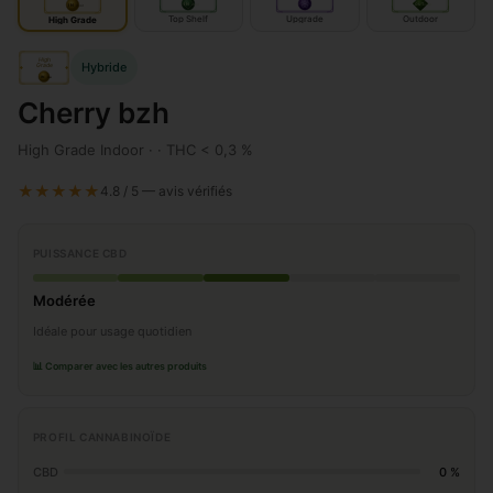
IN
IN
door
OUT
door
door
Top Shelf
Upgrade
Outdoor
High Grade
High
Hybride
Grade
IN
door
Cherry bzh
High Grade Indoor · · THC < 0,3 %
★★★★★
4.8 / 5 — avis vérifiés
PUISSANCE CBD
Modérée
Idéale pour usage quotidien
📊 Comparer avec les autres produits
PROFIL CANNABINOÏDE
CBD
0 %