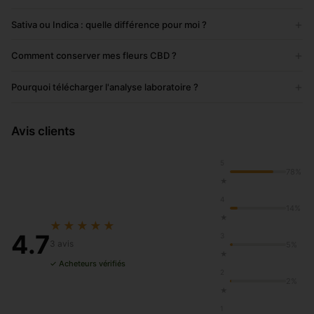
+
Sativa ou Indica : quelle différence pour moi ?
+
Comment conserver mes fleurs CBD ?
+
Pourquoi télécharger l'analyse laboratoire ?
Avis clients
5
78%
★
4
14%
★
★★★★★
4.7
3
3 avis
5%
★
✓ Acheteurs vérifiés
2
2%
★
1