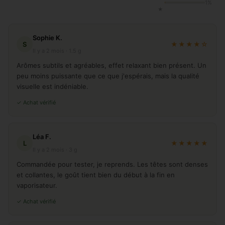
1%
★
Sophie K.
S
★★★★☆
Il y a 2 mois · 1.5 g
Arômes subtils et agréables, effet relaxant bien présent. Un
peu moins puissante que ce que j'espérais, mais la qualité
visuelle est indéniable.
✓ Achat vérifié
Léa F.
L
★★★★★
Il y a 2 mois · 3 g
Commandée pour tester, je reprends. Les têtes sont denses
et collantes, le goût tient bien du début à la fin en
vaporisateur.
✓ Achat vérifié