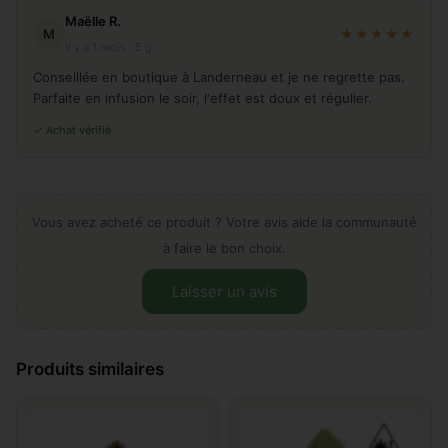
Maëlle R.
M
★★★★★
Il y a 1 mois · 5 g
Conseillée en boutique à Landerneau et je ne regrette pas.
Parfaite en infusion le soir, l'effet est doux et régulier.
✓ Achat vérifié
Vous avez acheté ce produit ? Votre avis aide la communauté
à faire le bon choix.
Laisser un avis
Laissez votre avis sur "Cherry
Produits similaires
bzh"
Ajouter un commentaire
*