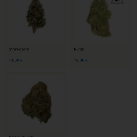
Strawberry
Runtz
13,00
€
15,00
€
Nom
*
E-mail
*
Site web
Enregistrer mon nom, mon e-mail et mon site dans le