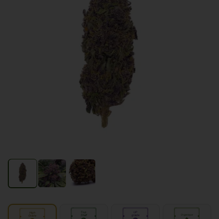
Top
UP
High
Shelf
grade
Organique
Grade