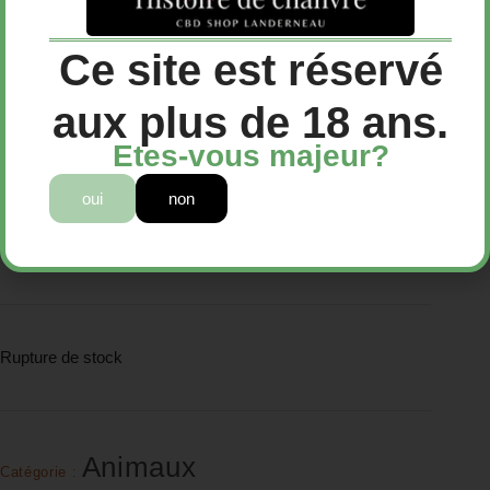
Spray CBD pour Chien –
Ce site est réservé
BOTACALM™ saveur Boeuf
aux plus de 18 ans.
34,90
€
Etes-vous majeur?
Spray CBD pour Chien – BOTACALM™ saveur Boeuf
oui
non
34,90€
Livraison offerte 50€
Rupture de stock
Animaux
Catégorie :