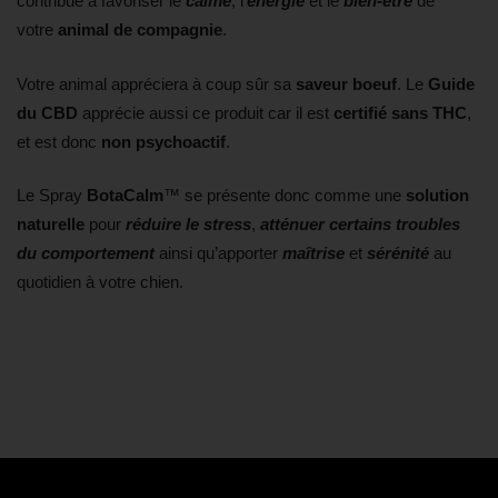
contribue à favoriser le
calme
, l’
énergie
et le
bien-être
de
votre
animal de compagnie
.
Votre animal appréciera à coup sûr sa
saveur boeuf
. Le
Guide
du CBD
apprécie aussi ce produit car il est
certifié sans THC
,
et est donc
non psychoactif
.
Le Spray
BotaCalm
™ se présente donc comme une
solution
naturelle
pour
réduire le stress
,
atténuer certains troubles
du comportement
ainsi qu’apporter
maîtrise
et
sérénité
au
quotidien à votre chien.