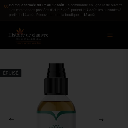
er
Boutique fermée du 1
au 17 août.
La commande en ligne reste ouverte
: les commandes passées d'ici le 6 août partent le
7 août
, les suivantes à
partir du
14 août
. Réouverture de la boutique le
18 août
.
ÉPUISÉ