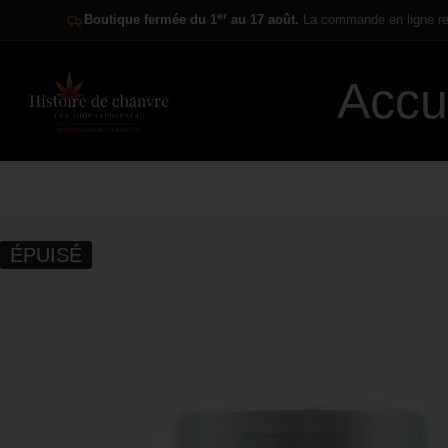
er
Boutique fermée du 1
au 17 août.
La commande en ligne res
Accu
ÉPUISÉ