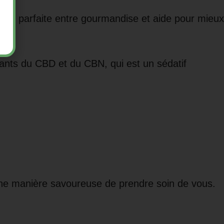
tion parfaite entre gourmandise et aide pour mieux
aisants du CBD et du CBN, qui est un sédatif
une manière savoureuse de prendre soin de vous.