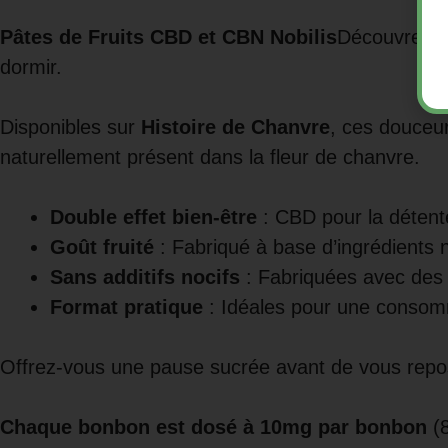
Pâtes de Fruits CBD et CBN Nobilis
Découvrez le
dormir.
Disponibles sur
Histoire de Chanvre
, ces douceur
naturellement présent dans la fleur de chanvre.
Double effet bien-être
: CBD pour la détent
Goût fruité
: Fabriqué à base d’ingrédients n
Sans additifs nocifs
: Fabriquées avec des 
Format pratique
: Idéales pour une consomma
Offrez-vous une pause sucrée avant de vous repos
Chaque bonbon est dosé à 10mg par bonbon
(