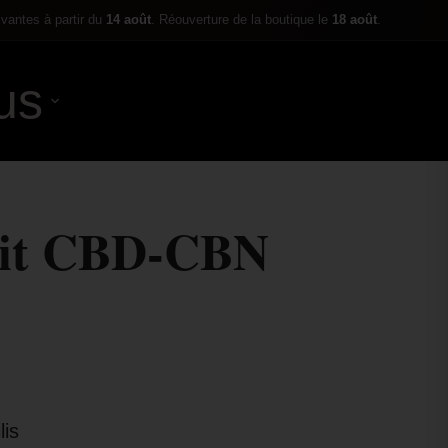
ivantes à partir du
14 août
. Réouverture de la boutique le
18 août
.
us
0,00
€
ruit CBD-CBN
is