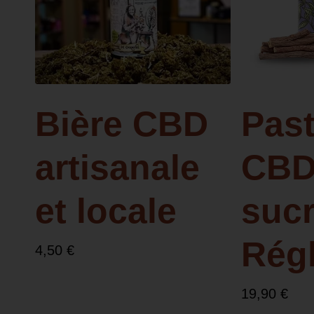
Bière CBD
Past
artisanale
CBD
et locale
suc
Régl
4,50
€
19,90
€