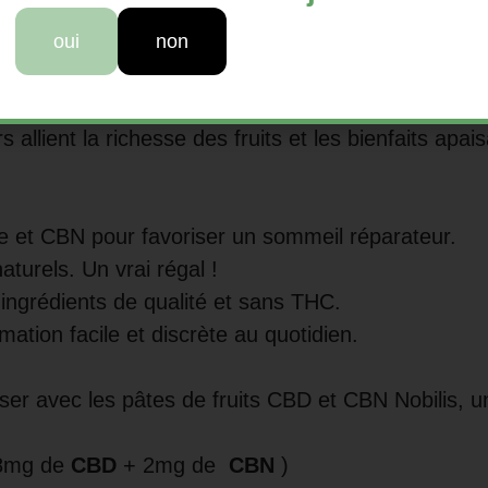
s pâtes de fruits CBD et CBN Nobilis, une associa
oui
non
s allient la richesse des fruits et les bienfaits ap
e et CBN pour favoriser un sommeil réparateur.
aturels. Un vrai régal !
ingrédients de qualité et sans THC.
tion facile et discrète au quotidien.
er avec les pâtes de fruits CBD et CBN Nobilis, 
8mg de
CBD
+ 2mg de
CBN
)