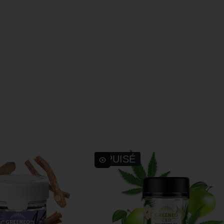
s
ÉPUISÉ