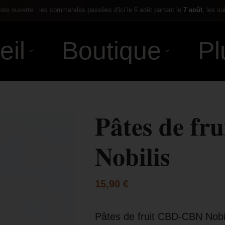
te ouverte : les commandes passées d'ici le 6 août partent le
7 août
, les su
eil
Boutique
Pl
Pâtes de f
Nobilis
15,90
€
Pâtes de fruit CBD-CBN Nobil