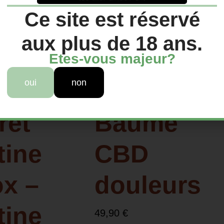
Ce site est réservé
aux plus de 18 ans.
Etes-vous majeur?
oui
non
ret
Baume
tine
CBD
x –
douleurs
tine
49,90
€