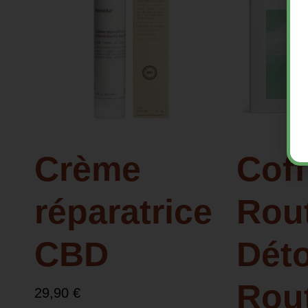
Crème
Coff
réparatrice
Rou
CBD
Déto
Rou
29,90
€