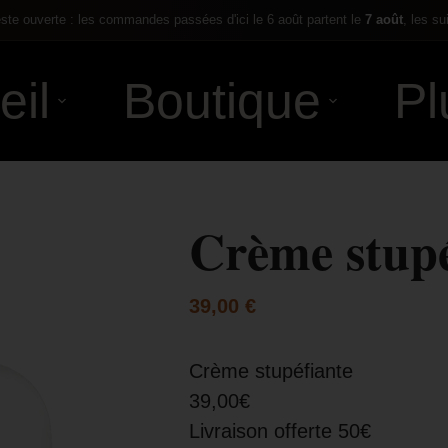
te ouverte : les commandes passées d'ici le 6 août partent le
7 août
, les su
eil
Boutique
Pl
Crème stupé
39,00
€
Crème stupéfiante
39,00€
Livraison offerte 50€