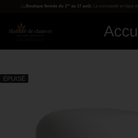
er
Boutique fermée du 1
au 17 août.
La commande en ligne res
Accu
ÉPUISÉ