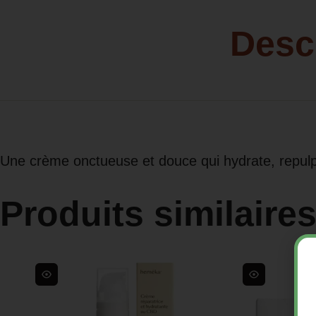
Desc
Une crème onctueuse et douce qui hydrate, repulp
Produits similaire