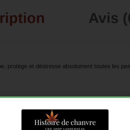
ription
Avis (
e, protège et déstresse absolument toutes les pe
s