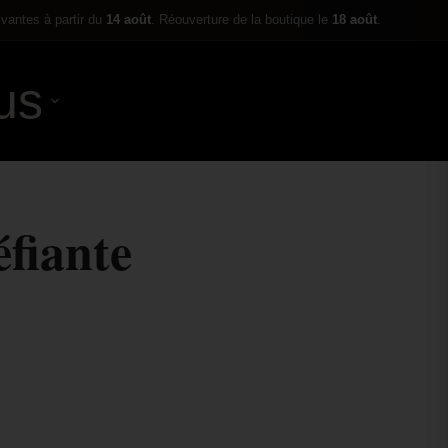
ivantes à partir du
14 août
. Réouverture de la boutique le
18 août
.
us
0,00
€
fiante