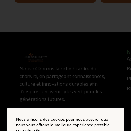
N
A
Nous célébrons la riche histoire du
B
chanvre, en partageant connaissances,
P
culture et innovations durables afin
B
d’inspirer un avenir plus vert pour les
générations futures.
Nous utilisons des cookies pour nous assurer que
nous vous offrons la meilleure expérience possible
sur notre site.