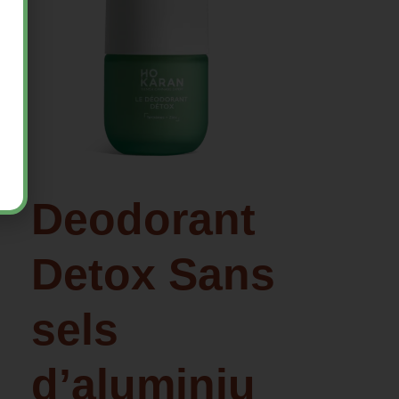
Deodorant
Detox Sans
sels
d’aluminiu