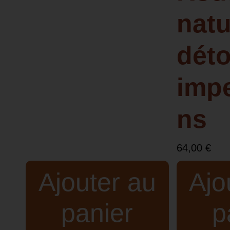
natu
déto
impe
ns
64,00
€
Ajouter au
Ajo
panier
p