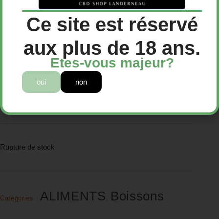
Bière artisanale locale au chanvre
Ce site est réservé
et CBD
aux plus de 18 ans.
4,50
€
Etes-vous majeur?
oui
non
Bière artisanale locale au chanvre et CBD
4,50€
Rupture de stock
ALIMENTS
Boissons
Catégories :
,