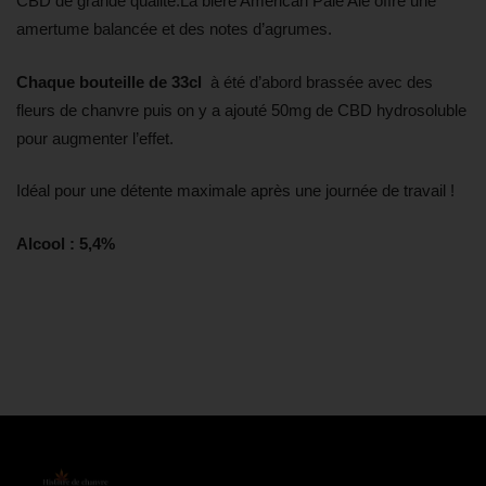
CBD de grande qualité.La bière American Pale Ale offre une
amertume balancée et des notes d’agrumes.
Chaque bouteille de 33cl
à été d’abord brassée avec des
fleurs de chanvre puis on y a ajouté 50mg de CBD hydrosoluble
pour augmenter l’effet.
Idéal pour une détente maximale après une journée de travail !
Alcool : 5,4%