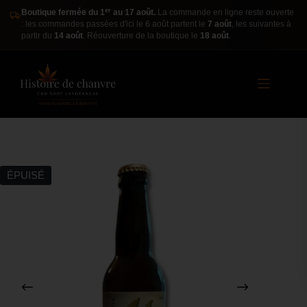
er
Boutique fermée du 1
au 17 août.
La commande en ligne reste ouverte
: les commandes passées d'ici le 6 août partent le
7 août
, les suivantes à
partir du
14 août
. Réouverture de la boutique le
18 août
.
ÉPUISÉ