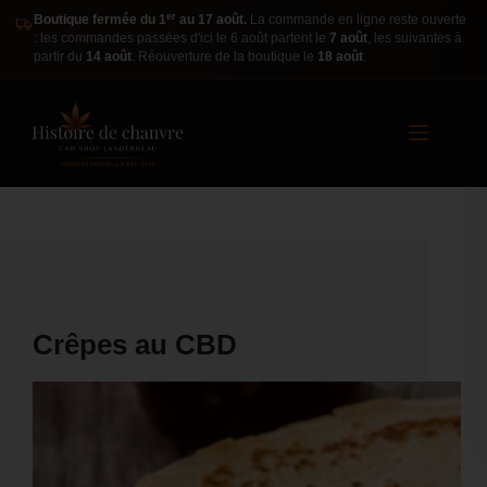
er
Boutique fermée du 1
au 17 août.
La commande en ligne reste ouverte
: les commandes passées d'ici le 6 août partent le
7 août
, les suivantes à
partir du
14 août
. Réouverture de la boutique le
18 août
.
Crêpes au CBD