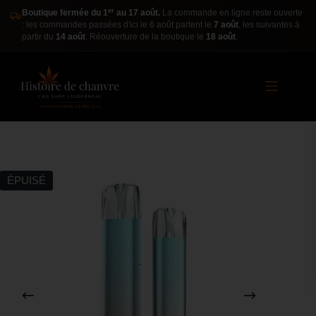
er
Boutique fermée du 1
au 17 août.
La commande en ligne reste ouverte
: les commandes passées d'ici le 6 août partent le
7 août
, les suivantes à
partir du
14 août
. Réouverture de la boutique le
18 août
.
ÉPUISÉ