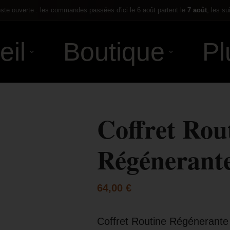
te ouverte : les commandes passées d'ici le 6 août partent le
7 août
, les su
eil
Boutique
Pl
Coffret Rou
Régénerant
64,00
€
Coffret Routine Régénerante