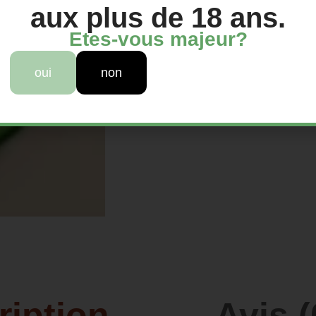
aux plus de 18 ans.
Etes-vous majeur?
oui
non
ription
Avis (