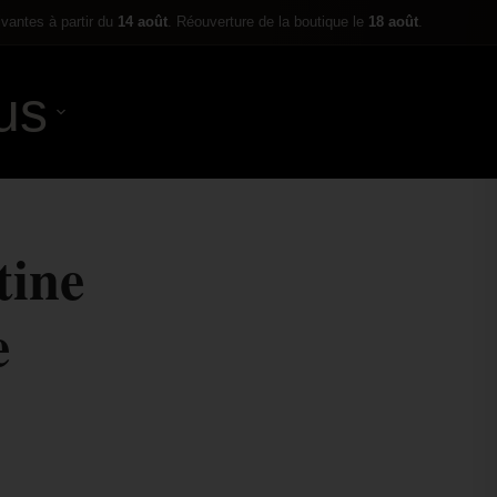
ivantes à partir du
14 août
. Réouverture de la boutique le
18 août
.
us
0,00
€
tine
e