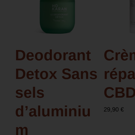
Deodorant
Crè
Detox Sans
répa
sels
CB
d’aluminiu
29,90
€
m