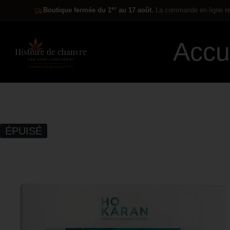
er
Boutique fermée du 1
au 17 août.
La commande en ligne res
Accu
ÉPUISÉ