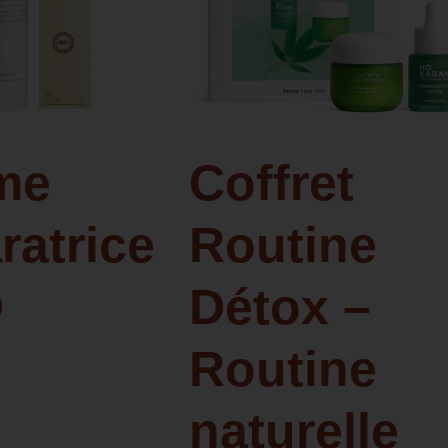
me
Coffret
ratrice
Routine
D
Détox –
Routine
naturelle