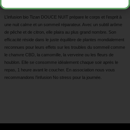
L’infusion bio Tizan DOUCE NUIT prépare le corps et l’esprit à
une nuit calme et un sommeil réparateur. Avec un subtil arôme
de pêche et de citron, elle plaira au plus grand nombre. Son
efficacité réside dans le juste équilibre de plantes mondialement
reconnues pour leurs effets sur les troubles du sommeil comme
le chanvre CBD, la camomille, la verveine ou les fleurs de
houblon. Elle se consomme idéalement chaque soir après le
repas, 1 heure avant le coucher. En association nous vous
recommandons l’infusion No stress pour la journée.