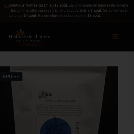
er
Boutique fermée du 1
au 17 août.
La commande en ligne reste ouverte
: les commandes passées d'ici le 6 août partent le
7 août
, les suivantes à
partir du
14 août
. Réouverture de la boutique le
18 août
.
ÉPUISÉ