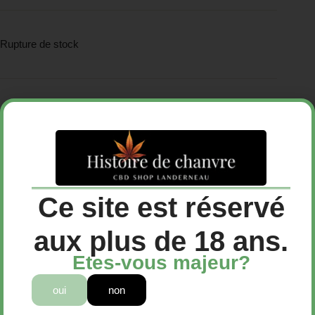
Rupture de stock
Infusions CBD
Catégorie :
Ce site est réservé
Description
aux plus de 18 ans.
Etes-vous majeur?
Avis (0)
oui
non