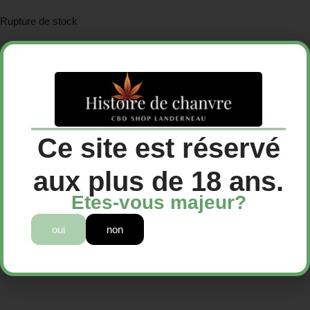
Rupture de stock
Infusions CBD
Catégorie :
Ce site est réservé
aux plus de 18 ans.
Description
Etes-vous majeur?
oui
non
Avis (0)