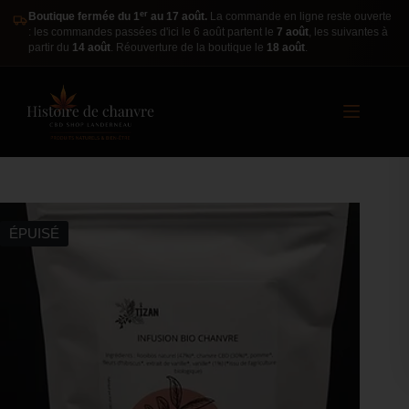
er
Boutique fermée du 1
au 17 août.
La commande en ligne reste ouverte
: les commandes passées d'ici le 6 août partent le
7 août
, les suivantes à
partir du
14 août
. Réouverture de la boutique le
18 août
.
ÉPUISÉ