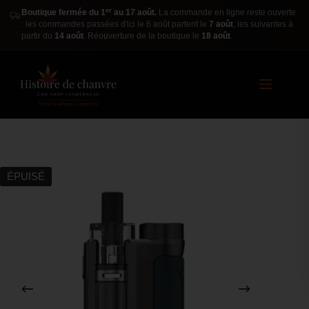
er
Boutique fermée du 1
au 17 août.
La commande en ligne reste ouverte
: les commandes passées d'ici le 6 août partent le
7 août
, les suivantes à
partir du
14 août
. Réouverture de la boutique le
18 août
.
ÉPUISÉ