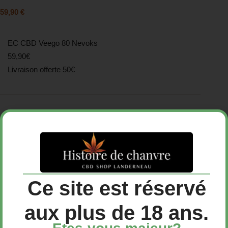
59,90
€
EC CBD Veego 80 Nevoks
59,90€
Livraison offerte 50€
Rupture de stock
E-cigarette
Vape CBD
Catégories :
,
Ce site est réservé
aux plus de 18 ans.